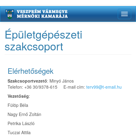
Ugrás
Toggl
a
naviga
tartalomra
Épületgépészeti
szakcsoport
Elérhetőségek
Szakcsoportvezető
: Minyó János
Telefon: +36 30/9378-615 E-mail cím:
terv99@t-email.hu
Vezetőség
:
Fülöp Béla
Nagy Ernő Zoltán
Petrika László
Tuczai Attila