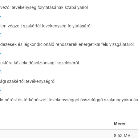
rvezői tevékenység folytatásának szabályairól
R
ten végzett szakértői tevékenység folytatásáról
R
ezések és légkondícionáló rendszerek energetikai felülvizsgálatáról
R
truktúra közlekedésbiztonsági kezeléséről
R
ági szakértői tevékenységről
R
öldmérési és térképészeti tevékenységgel összefüggő szakmagyakorlás
Méret
8.52 MB