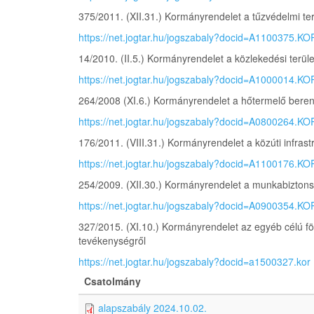
375/2011. (XII.31.) Kormányrendelet a tűzvédelmi te
https://net.jogtar.hu/jogszabaly?docid=A1100375.KO
14/2010. (II.5.) Kormányrendelet a közlekedési terüle
https://net.jogtar.hu/jogszabaly?docid=A1000014.KO
264/2008 (XI.6.) Kormányrendelet a hőtermelő berend
https://net.jogtar.hu/jogszabaly?docid=A0800264.KO
176/2011. (VIII.31.) Kormányrendelet a közúti infras
https://net.jogtar.hu/jogszabaly?docid=A1100176.KO
254/2009. (XII.30.) Kormányrendelet a munkabiztons
https://net.jogtar.hu/jogszabaly?docid=A0900354.KO
327/2015. (XI.10.) Kormányrendelet az egyéb célú f
tevékenységről
https://net.jogtar.hu/jogszabaly?docid=a1500327.kor
Csatolmány
alapszabály 2024.10.02.