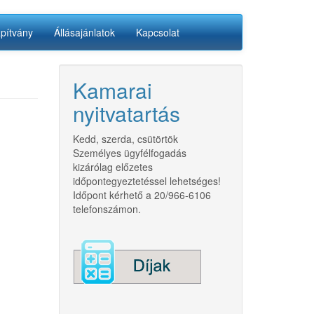
apítvány
Állásajánlatok
Kapcsolat
Kamarai
nyitvatartás
Kedd, szerda, csütörtök
Személyes ügyfélfogadás
kizárólag előzetes
időpontegyeztetéssel lehetséges!
Időpont kérhető a 20/966-6106
telefonszámon.