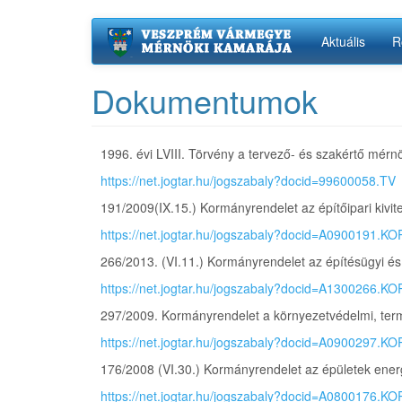
Ugrás
Aktuális
R
a
tartalomra
Dokumentumok
1996. évi LVIII. Törvény a tervező- és szakértő mér
https://net.jogtar.hu/jogszabaly?docid=99600058.TV
191/2009(IX.15.) Kormányrendelet az építőipari kivit
https://net.jogtar.hu/jogszabaly?docid=A0900191.KO
266/2013. (VI.11.) Kormányrendelet az építésügyi é
https://net.jogtar.hu/jogszabaly?docid=A1300266.KO
297/2009. Kormányrendelet a környezetvédelmi, term
https://net.jogtar.hu/jogszabaly?docid=A0900297.KO
176/2008 (VI.30.) Kormányrendelet az épületek energ
https://net.jogtar.hu/jogszabaly?docid=A0800176.KO