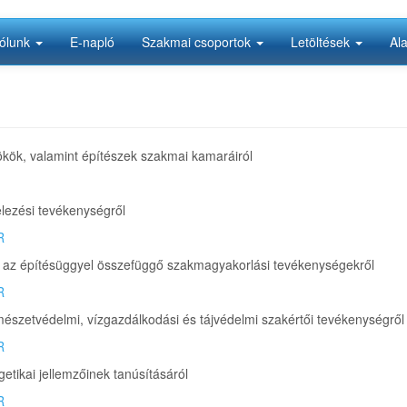
ólunk
E-napló
Szakmai csoportok
Letöltések
Al
nökök, valamint építészek szakmai kamaráiról
elezési tevékenységről
R
s az építésüggyel összefüggő szakmagyakorlási tevékenységekről
R
észetvédelmi, vízgazdálkodási és tájvédelmi szakértői tevékenységről
R
etikai jellemzőinek tanúsításáról
R